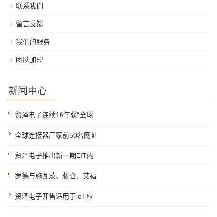
联系我们
留言反馈
我们的服务
团队加盟
新闻中心
贸泽电子连续16年获“全球
全球连接器厂家前50名网址
贸泽电子推出新一期EIT内
罗德与施瓦茨、藤仓、艾福
贸泽电子开售适用于IoT应