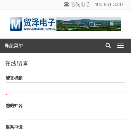
咨询电话：400-861-3387
导航菜单
导
航
菜
在线留言
单
留言标题:
*
您的姓名:
联系电话: