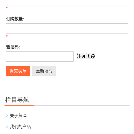
*
订购数量:
*
验证码:
提交表单
重新填写
栏目导航
关于贸泽
我们的产品