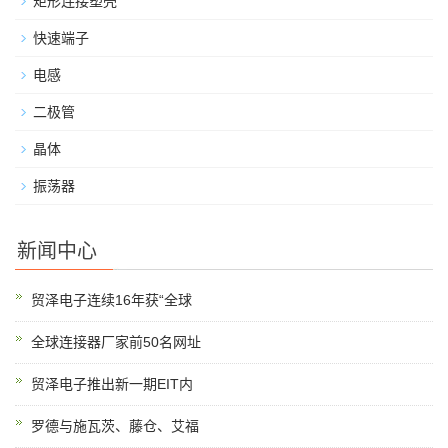
矩形连接塑壳
快速端子
电感
二极管
晶体
振荡器
新闻中心
贸泽电子连续16年获“全球
全球连接器厂家前50名网址
贸泽电子推出新一期EIT内
罗德与施瓦茨、藤仓、艾福