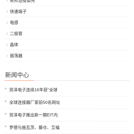
矩形连接塑壳
快速端子
电感
二极管
晶体
振荡器
新闻中心
贸泽电子连续16年获“全球
全球连接器厂家前50名网址
贸泽电子推出新一期EIT内
罗德与施瓦茨、藤仓、艾福